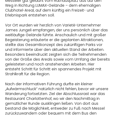
Messeler gut gelaunt vom Rathausplatz aus auf den 
Weg in Richtung LUMAX-Gelände – dem ehemaligen 
Clubhotel-Areal, auf dem künftig ein Freizeit- und 
Erlebnispark entstehen soll.
Vor Ort wurden wir herzlich von Varieté-Unternehmer 
James Jungeli empfangen, der uns persönlich über das 
weitläufige Gelände führte. Anschaulich und mit großer 
Begeisterung erläuterte er die geplanten Attraktionen, 
stellte das Gesamtkonzept des zukünftigen Parks vor 
und informierte über den aktuellen Stand der Arbeiten. 
Besonders beeindruckt zeigten sich die Teilnehmenden 
von der Größe des Areals sowie vom Umfang der bereits 
geleisteten und noch anstehenden Arbeiten. Hier 
entsteht Schritt für Schritt ein spannendes Projekt mit 
Strahlkraft für die Region.
Nach der informativen Führung durfte ein kleiner 
„Aufwärmschluck“ natürlich nicht fehlen, bevor wir unsere 
Wanderung fortsetzten. Ziel der Abschlussrast war das 
Restaurant Charlottenhof, wo wir den Nachmittag in 
gemütlicher Runde ausklingen ließen. Von dort aus 
bestand die Möglichkeit, entweder zu Fuß nach Messel 
zurückzuwandern oder bequem mit dem Bus den 