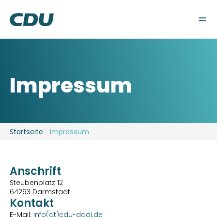
Wahlen
Gemeindeverband
Fraktion
Aktuelles
Impressum
Kontakt
Startseite
Impressum
Anschrift
Steubenplatz 12
64293 Darmstadt
Kontakt
E-Mail: 
info(at)cdu-dadi.de