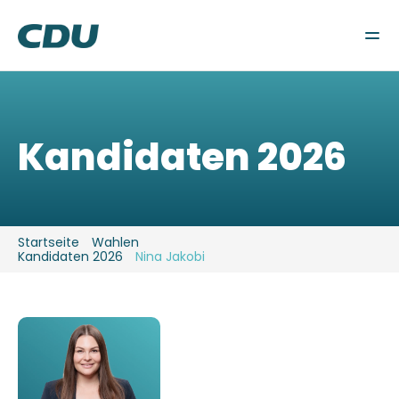
Wahlen
Gemeindeverband
Fraktion
Aktuelles
Kandidaten 2026
Kontakt
Startseite
Wahlen
Kandidaten 2026
Nina Jakobi