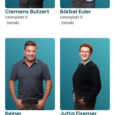
Clemens Butzert
Bärbel Euler
Listenplatz 5
Listenplatz 6
Details
Details
Reiner 
Jutta Fixemer